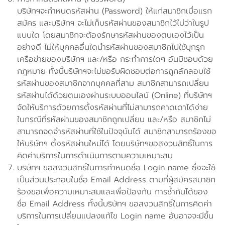
บริษัทฯจะกำหนดรหัสผ่าน (Password) ให้แก่สมาชิกเมื่อแรก
สมัคร และบริษัทฯ จะไม่เก็บรหัสผ่านของสมาชิกไว้ไม่ว่าในรูป
แบบใด โดยสมาชิกจะต้องรักษารหัสผ่านของตนเองไว้เป็น
อย่างดี ไม่ให้บุคคลอื่นใดนำรหัสผ่านของสมาชิกไปใช้บุกรุก
เครือข่ายของบริษัทฯ และ/หรือ กระทำการใดๆ อันมิชอบด้วย
กฎหมาย ทั้งนี้บริษัทฯจะไม่ขอรับผิดชอบต่อการถูกลักลอบใช้
รหัสผ่านของสมาชิกจากบุคคลที่สาม สมาชิกสามารถเปลี่ยน
รหัสผ่านได้ด้วยตนเองผ่านระบบออนไลน์ (Online) ที่บริษัทฯ
จัดให้บริการด้วยการตั้งรหัสผ่านที่ไม่สามารถคาดเดาได้ง่าย
ในกรณีที่รหัสผ่านของสมาชิกถูกเปลี่ยน และ/หรือ สมาชิกไม่
สามารถจดจำรหัสผ่านที่ใช้ในปัจจุบันได้ สมาชิกสามารถร้องขอ
ให้บริษัทฯ ตั้งรหัสผ่านใหม่ได้ โดยบริษัทฯขอสงวนสิทธิ์ในการ
คิดค่าบริการในการดำเนินการตามความเหมาะสม
บริษัทฯ ขอสงวนสิทธิ์ในการกำหนดชื่อ Login name ซึ่งจะใช้
เป็นส่วนประกอบในชื่อ Email Address ตามที่ผู้สมัครสมาชิก
ร้องขอเพื่อความเหมาะสมและเพื่อป้องกัน การซ้ำกันได้ของ
ชื่อ Email Address ทั้งนี้บริษัทฯ ขอสงวนสิทธิ์ในการคิดค่า
บริการในการเปลี่ยนแปลงแก้ไข Login name อันอาจจะมีขึ้น