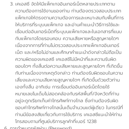
เคเอสซี จัดให้มีแพ็กเกจอินเทอร์เน็ตหลายประเภทตาม
ความต้องการใช้งานของท่าน ท่านต้องตรวจสอบประเภท
แพ็กเกจให้ตรงตามความต้องการและเหมาะสมกับพื้นที่การ
ให้บริการที่ระบุบนแพ็กเกจ และอ่านคำแนะนำวิธีการใช้และ
เชื่อมต่ออินเทอร์เน็ตที่ระบุบนแพ็กเกจและในเอกสารที่แนบ
กับแพ็กเกจโดยรอบคอบ ความเสียหายหรือสูญหายใดๆ
เนื่องจากการที่ท่านไม่ตรวจสอบประเภทแพ็กเกจอินเทอร์
เน็ต และ/หรือไม่อ่านและศึกษาคำแนะนำดังกล่าวไม่ถือเป็น
ความผิดของเคเอสซี เคเอสซีไม่มีหน้าที่และความรับผิด
ชอบใดๆ ทั้งสิ้นต่อความเสียหายและสูญหายใดๆ ที่เกิดขึ้น
กับท่านเนื่องจากเหตุดังกล่าว ท่านต้องรับผิดชอบในความ
เสี่ยงและความเสียหายสูญหายใดๆ ที่เกิดขึ้นด้วยตัวท่าน
เองทั้งสิ้น อาทิเช่น การเชื่อมต่ออินเทอร์เน็ตโดยใช้
หมายเลขโมเด็มไม่สอดคล้องกับรหัสพื้นที่/จังหวัดที่ท่าน
อยู่จะถูกเรียกเก็บค่าโทรศัพท์ทางไกล ซึ่งท่านต้องรับผิด
ชอบค่าโทรศัพท์ทางไกลนั้นเต็มจำนวนแต่ผู้เดียว ในกรณีที่
ท่านมีข้อสงสัยเกี่ยวกับการใช้บริการ เคเอสซีแนะนำให้ท่าน
โทรสอบถามที่ศูนย์บริการลูกค้าที่เบอร์ 1238
การกำหนดรหัสผ่าน (Password)