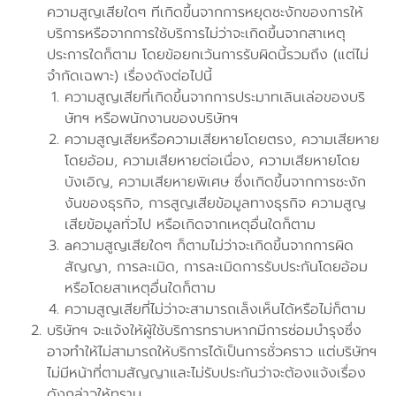
ความสูญเสียใดๆ ทีเกิดขึ้นจากการหยุดชะงักของการให้
บริการหรือจากการใช้บริการไม่ว่าจะเกิดขึ้นจากสาเหตุ
ประการใดก็ตาม โดยข้อยกเว้นการรับผิดนี้รวมถึง (แต่ไม่
จำกัดเฉพาะ) เรื่องดังต่อไปนี้
ความสูญเสียที่เกิดขึ้นจากการประมาทเลินเล่อของบริ
ษัทฯ หรือพนักงานของบริษัทฯ
ความสูญเสียหรือความเสียหายโดยตรง, ความเสียหาย
โดยอ้อม, ความเสียหายต่อเนื่อง, ความเสียหายโดย
บังเอิญ, ความเสียหายพิเศษ ซึ่งเกิดขึ้นจากการชะงัก
งันของธุรกิจ, การสูญเสียข้อมูลทางธุรกิจ ความสูญ
เสียข้อมูลทั่วไป หรือเกิดจากเหตุอื่นใดก็ตาม
aความสูญเสียใดๆ ก็ตามไม่ว่าจะเกิดขึ้นจากการผิด
สัญญา, การละเมิด, การละเมิดการรับประกันโดยอ้อม
หรือโดยสาเหตุอื่นใดก็ตาม
ความสูญเสียที่ไม่ว่าจะสามารถเล็งเห็นได้หรือไม่ก็ตาม
บริษัทฯ จะแจ้งให้ผู้ใช้บริการทราบหากมีการซ่อมบำรุงซึ่ง
อาจทำให้ไม่สามารถให้บริการได้เป็นการชั่วคราว แต่บริษัทฯ
ไม่มีหน้าที่ตามสัญญาและไม่รับประกันว่าจะต้องแจ้งเรื่อง
ดังกล่าวให้ทราบ