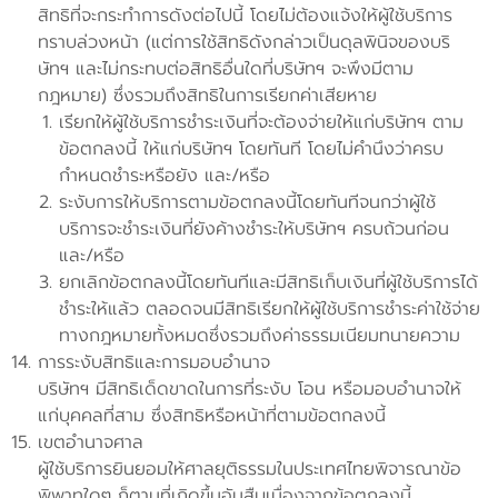
สิทธิที่จะกระทำการดังต่อไปนี้ โดยไม่ต้องแจ้งให้ผู้ใช้บริการ
ทราบล่วงหน้า (แต่การใช้สิทธิดังกล่าวเป็นดุลพินิจของบริ
ษัทฯ และไม่กระทบต่อสิทธิอื่นใดที่บริษัทฯ จะพึงมีตาม
กฎหมาย) ซึ่งรวมถึงสิทธิในการเรียกค่าเสียหาย
เรียกให้ผู้ใช้บริการชำระเงินที่จะต้องจ่ายให้แก่บริษัทฯ ตาม
ข้อตกลงนี้ ให้แก่บริษัทฯ โดยทันที โดยไม่คำนึงว่าครบ
กำหนดชำระหรือยัง และ/หรือ
ระงับการให้บริการตามข้อตกลงนี้โดยทันทีจนกว่าผู้ใช้
บริการจะชำระเงินที่ยังค้างชำระให้บริษัทฯ ครบถ้วนก่อน
และ/หรือ
ยกเลิกข้อตกลงนี้โดยทันทีและมีสิทธิเก็บเงินที่ผู้ใช้บริการได้
ชำระให้แล้ว ตลอดจนมีสิทธิเรียกให้ผู้ใช้บริการชำระค่าใช้จ่าย
ทางกฎหมายทั้งหมดซึ่งรวมถึงค่าธรรมเนียมทนายความ
การระงับสิทธิและการมอบอำนาจ
บริษัทฯ มีสิทธิเด็ดขาดในการที่ระงับ โอน หรือมอบอำนาจให้
แก่บุคคลที่สาม ซึ่งสิทธิหรือหน้าที่ตามข้อตกลงนี้
เขตอำนาจศาล
ผู้ใช้บริการยินยอมให้ศาลยุติธรรมในประเทศไทยพิจารณาข้อ
พิพาทใดๆ ก็ตามที่เกิดขึ้นอันสืบเนื่องจากข้อตกลงนี้