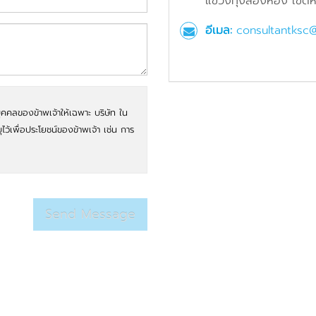
แขวงทุ่งสองห้อง เขตหล
อีเมล:
consultantksc
ุคคลของข้าพเจ้าให้เฉพาะ บริษัท ใน
บุไว้เพื่อประโยชน์ของข้าพเจ้า เช่น การ