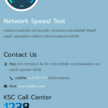
Network Speed Test
ทดสอบความเร็วเน็ต อย่างรวดเร็ว ทราบผลความเร็วเน็ตทันที ได้ผลที่
แม่นยำ Speedtest บันทึกประวัติการทดสอบความเร็วได้
Contact Us
2/4 อาคารชับบ์ ชั้น 10 ถ.วิภาวดีรังสิต แขวงทุ่งสองห้อง เขต
ที่อยู่:
หลักสี่ กรุงเทพฯ 10210
0-2779-7777
(สำนักงานใหญ่)
เบอร์โทร:
cservice@ksc.net
อีเมล:
KSC Call Center
1238