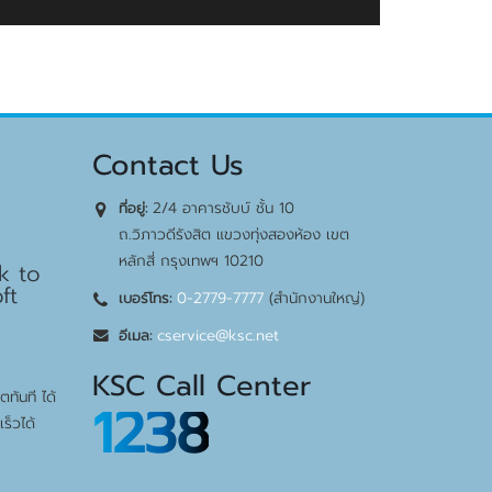
Contact Us
2/4 อาคารชับบ์ ชั้น 10
ที่อยู่:
bps
ถ.วิภาวดีรังสิต แขวงทุ่งสองห้อง เขต
หลักสี่ กรุงเทพฯ 10210
k to
ft
0-2779-7777
(สำนักงานใหญ่)
เบอร์โทร:
cservice@ksc.net
อีเมล:
KSC Call Center
ทันที ได้
1238
ร็วได้