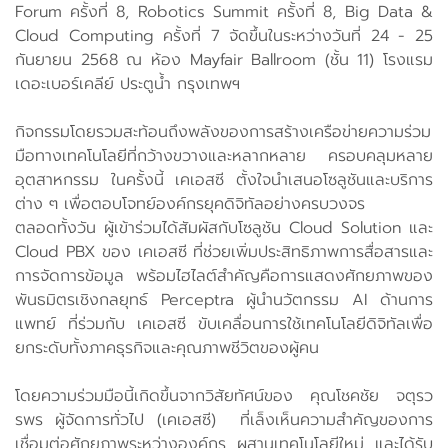
Forum ครั้งที่ 8, Robotics Summit ครั้งที่ 8, Big Data &
Cloud Computing ครั้งที่ 7 จัดขึ้นในระหว่างวันที่ 24 - 25
กันยายน 2568 ณ ห้อง Mayfair Ballroom (ชั้น 11) โรงแรม
เดอะเบอร์เคลีย์ ประตูน้ำ กรุงเทพฯ
กิจกรรมโดยรวมสะท้อนถึงพลังของการสร้างเครือข่ายความร่วม
มือทางเทคโนโลยีที่กว้างขวางและหลากหลาย ครอบคลุมหลาย
อุตสาหกรรม ในครั้งนี้ เคเอสซี ตั้งใจนำเสนอโซลูชันและบริการ
ต่าง ๆ เพื่อตอบโจทย์องค์กรยุคดิจิทัลอย่างครบวงจร
ตลอดทั้งวัน ผู้เข้าร่วมได้สัมผัสกับโซลูชัน Cloud Solution และ
Cloud PBX ของ เคเอสซี ที่ช่วยเพิ่มประสิทธิภาพการสื่อสารและ
การจัดการข้อมูล พร้อมไฮไลต์สำคัญคือการแสดงศักยภาพของ
พันธมิตรเชิงกลยุทธ์ Perceptra ผู้นำนวัตกรรม AI ด้านการ
แพทย์ ที่ร่วมกับ เคเอสซี ขับเคลื่อนการใช้เทคโนโลยีดิจิทัลเพื่อ
ยกระดับทั้งภาคธุรกิจและคุณภาพชีวิตของผู้คน
โดยความร่วมมือนี้เกิดขึ้นจากวิสัยทัศน์ของ คุณโชคชัย จตุรว
รพร ผู้จัดการทั่วไป (เคเอสซี) ที่เล็งเห็นความสำคัญของการ
เชื่อมต่อศักยภาพระหว่างองค์กร ผสานเทคโนโลยีใหม่ และได้รับ