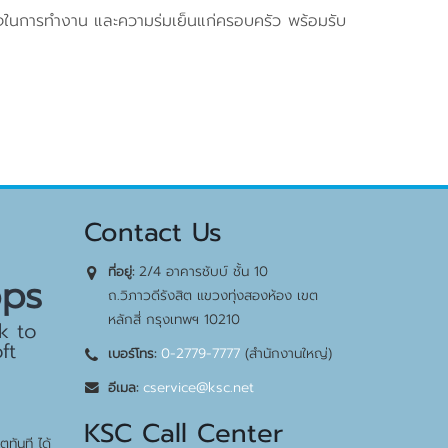
ใจในการทำงาน และความร่มเย็นแก่ครอบครัว พร้อมรับ
Contact Us
2/4 อาคารชับบ์ ชั้น 10
ที่อยู่:
bps
ถ.วิภาวดีรังสิต แขวงทุ่งสองห้อง เขต
หลักสี่ กรุงเทพฯ 10210
k to
ft
0-2779-7777
(สำนักงานใหญ่)
เบอร์โทร:
cservice@ksc.net
อีเมล:
KSC Call Center
ทันที ได้