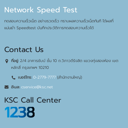
Network Speed Test
ทดสอบความเร็วเน็ต อย่างรวดเร็ว ทราบผลความเร็วเน็ตทันที ได้ผลที่
แม่นยำ Speedtest บันทึกประวัติการทดสอบความเร็วได้
Contact Us
2/4 อาคารชับบ์ ชั้น 10 ถ.วิภาวดีรังสิต แขวงทุ่งสองห้อง เขต
ที่อยู่:
หลักสี่ กรุงเทพฯ 10210
0-2779-7777
(สำนักงานใหญ่)
เบอร์โทร:
cservice@ksc.net
อีเมล:
KSC Call Center
1238