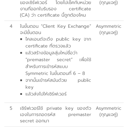
ของเซิร์ฟเวอร์ โดยไปเช็คกับหน่วย
(กุญแจคู่)
งานที่ออกใบรับรอง certificate
(CA) ว่า certificate นี้ถูกต้องไหม
4
ในขั้นตอน “Client Key Exchange”
Asymmetric
จะมีขั้นตอน
(กุญแจคู่)
ไคลเอนต์จะดึง public key จาก
certificate ที่ตรวจแล้ว
แล้วสร้างข้อมูลสุ่มใหม่ชื่อว่า
“premaster secret” เพื่อใช้
สำหรับการเข้ารหัสแบบ
Symmetric ในขั้นตอนที่ 6 – 8
จากนั้นเข้ารหัสมันด้วย public
key
แล้วส่งไปให้เซิร์ฟเวอร์
5
เซิร์ฟเวอร์ใช้ private key ของตัว
Asymmetric
เองในการถอดรหัส premaster
(กุญแจคู่)
secret ออกมา