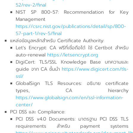
52/rev-2/final
NIST SP 800-57: Recommendation for Key
Management
https://csrc.nist.gov/publications/detail/sp/800-
57-part-1/rev-5/final
แหล่งข้อมูลหลักสำหรับ Certificate Authority:
Let's Encrypt: CA ฟรีที่เชื่อถือได้ ใช้ Certbot สำหรับ
auto-renewal
https://letsencrypt.org
DigiCert: TLS/SSL Knowledge Base บทความและ
guide จาก CA ชั้นนำ
https://www.digicert.com/tls-
ssl/
GlobalSign TLS Resources: อธิบาย certificate
types, CA hierarchy
https://www.globalsign.com/en/ssl-information-
center/
PCI DSS และ Compliance:
PCI DSS v4.0 Documents: มาตรฐาน PCI DSS TLS
requirements สำหรับ payment systems