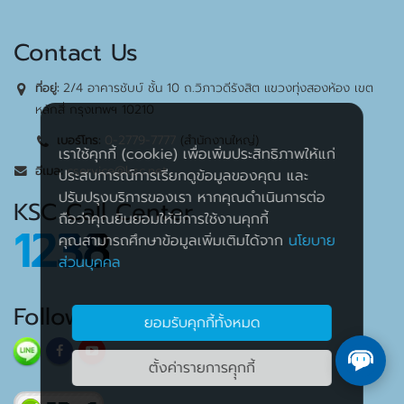
Contact Us
2/4 อาคารชับบ์ ชั้น 10 ถ.วิภาวดีรังสิต แขวงทุ่งสองห้อง เขต
ที่อยู่:
หลักสี่ กรุงเทพฯ 10210
0-2779-7777
(สำนักงานใหญ่)
เบอร์โทร:
เราใช้คุกกี้ (cookie) เพื่อเพิ่มประสิทธิภาพให้แก่
cservice@ksc.net
อีเมล:
ประสบการณ์การเรียกดูข้อมูลของคุณ และ
ปรับปรุงบริการของเรา หากคุณดำเนินการต่อ
KSC Call Center
ถือว่าคุณยินยอมให้มีการใช้งานคุกกี้
1238
คุณสามารถศึกษาข้อมูลเพิ่มเติมได้จาก
นโยบาย
ส่วนบุคคล
Follow Us
ยอมรับคุกกี้ทั้งหมด
ตั้งค่ารายการคุุกกี้