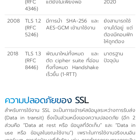
(RFC
แต่ยังไม่เพียงพอ
2020
4346)
2008
TLS 1.2
มีการนำ SHA-256 และ
ยังสามารถใช้
(RFC
AES-GCM เข้ามาใช้งาน
งานได้อยู่ แต่
5246)
ต้องมีคอนฟิก
ให้ถูกต้อง
2018
TLS 1.3
พัฒนาใหม่ทั้งหมด และ
มาตรฐาน
(RFC
ตัด cipher suite ที่อ่อน
ปัจจุบัน
8446)
ทิ้งทั้งหมด Handshake
เร็วขึ้น (1-RTT)
ความปลอดภัยของ SSL
สำหรับการใช้งาน SSL จะเป็นการเข้ารหัสข้อมูลระหว่างการรับส่ง
(Data in transit) ซึ่งเป็นส่วนหนึ่งของความปลอดภัย (อีก 2
ส่วนคือ “Data at rest หรือ ข้อมูลที่จัดเก็บ” และ “Data in
use หรือ ข้อมูลในขณะใช้งาน”) เพราะในการใช้งานจริงบนอิน