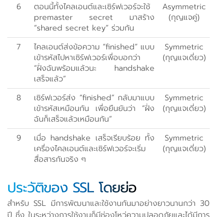
6
ตอนนี้ทั้งไคลเอนต์และเซิร์ฟเวอร์จะใช้
Asymmetric
premaster secret มาสร้าง
(กุญแจคู่)
“shared secret key” ร่วมกัน
7
ไคลเอนต์ส่งข้อความ “finished” แบบ
Symmetric
เข้ารหัสไปหาเซิร์ฟเวอร์เพื่อบอกว่า
(กุญแจเดี่ยว)
“ฝั่งฉันพร้อมแล้วนะ handshake
เสร็จแล้ว”
8
เซิร์ฟเวอร์ส่ง “finished” กลับมาแบบ
Symmetric
เข้ารหัสเหมือนกัน เพื่อยืนยันว่า “ฝั่ง
(กุญแจเดี่ยว)
ฉันก็เสร็จแล้วเหมือนกัน”
9
เมื่อ handshake เสร็จเรียบร้อย ทั้ง
Symmetric
เครื่องไคลเอนต์และเซิร์ฟเวอร์จะเริ่ม
(กุญแจเดี่ยว)
สื่อสารกันจริง ๆ
ประวัติของ SSL โดยย่อ
สำหรับ SSL มีการพัฒนาและใช้งานกันมาอย่างยาวนานกว่า 30
ปี ซึ่ง ในระหว่างการใช้งานก็มีช่องโหว่ความปลอดภัยและได้มีการ