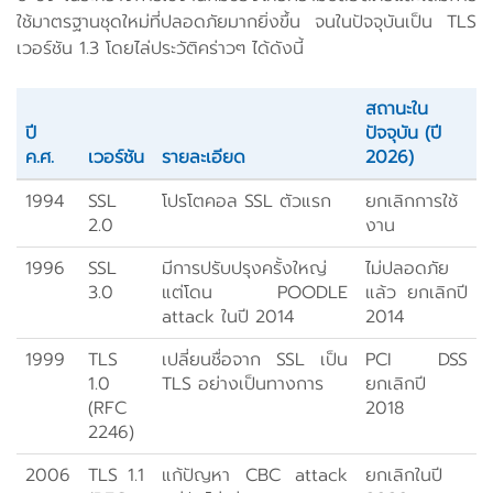
ใช้มาตรฐานชุดใหม่ที่ปลอดภัยมากยิ่งขึ้น จนในปัจจุบันเป็น TLS
เวอร์ชัน 1.3 โดยไล่ประวัติคร่าวๆ ได้ดังนี้
สถานะใน
ปี
ปัจจุบัน (ปี
ค.ศ.
เวอร์ชัน
รายละเอียด
2026)
1994
SSL
โปรโตคอล SSL ตัวแรก
ยกเลิกการใช้
2.0
งาน
1996
SSL
มีการปรับปรุงครั้งใหญ่
ไม่ปลอดภัย
3.0
แต่โดน POODLE
แล้ว ยกเลิกปี
attack ในปี 2014
2014
1999
TLS
เปลี่ยนชื่อจาก SSL เป็น
PCI DSS
1.0
TLS อย่างเป็นทางการ
ยกเลิกปี
(RFC
2018
2246)
2006
TLS 1.1
แก้ปัญหา CBC attack
ยกเลิกในปี