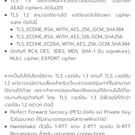
TLS 1.3 ใช้ได้ทั้งหมดที่เว็บบราวเซอร์รองรับ (เลือกแค่
AEAD ciphers อัตโนมัติ)
TLS 1.2 สามารถใช้งานได้ แต่ต้องเปิดใช้เฉพาะ cipher
suite ต่อไปนี้
TLS_ECDHE_RSA_WITH_AES_256_GCM_SHA384
TLS_ECDHE_RSA_WITH_AES_128_GCM_SHA256
TLS_ECDHE_ECDSA_WITH_AES_256_GCM_SHA384
ปิดทันที RC4, DES, 3DES, MD5, SHA-1 (ใน signature),
NULL cipher, EXPORT cipher
หากเป็นไปได้เลือกใช้งาน TLS เวอร์ชัน 1.3 แทนที่ TLS เวอร์ชัน
1.2 แต่อาจจะมีความเสี่ยงสำหรับเว็บบราวเซอร์รุ่นเก่าที่ไม่สามารถ
ใช้งานได้ด้วย เพราะถ้าหากปลอดภัยแต่ไคลเอนต์ใช้งานไม่ได้ก็จะ
กระทบกับธุรกิจทันที โดย TLS เวอร์ชัน 1.3 มีฟีเจอร์ที่ดีกว่า
เวอร์ชัน 1.2 คร่าวๆ ดังนี้
Perfect Forward Secrecy (PFS) บังคับ แม้ Private Key
รั่วในอนาคต ก็ไม่สามารถถอดรหัสทราฟฟิกเก่าได้
Handshake เร็วขึ้น 1-RTT แทน 2-RTT รองรับ 0-RTT
Resumption สำหรับ returning connections