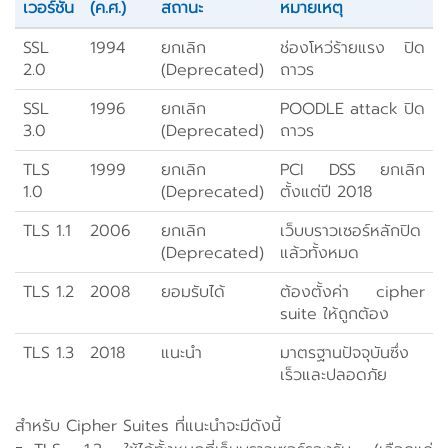
เวอร์ชัน
(ค.ศ.)
สถานะ
หมายเหตุ
SSL
1994
ยกเลิก
ช่องโหว่ร้ายแรง ปิด
2.0
(Deprecated)
ถาวร
SSL
1996
ยกเลิก
POODLE attack ปิด
3.0
(Deprecated)
ถาวร
TLS
1999
ยกเลิก
PCI DSS ยกเลิก
1.0
(Deprecated)
ตั้งแต่ปี 2018
TLS 1.1
2006
ยกเลิก
เว็บบราวเซอร์หลักปิด
(Deprecated)
แล้วทั้งหมด
TLS 1.2
2008
ยอมรับได้
ต้องตั้งค่า cipher
suite ให้ถูกต้อง
TLS 1.3
2018
แนะนำ
มาตรฐานปัจจุบันซึ่ง
เร็วและปลอดภัย
สำหรับ Cipher Suites ที่แนะนำจะมีดังนี้