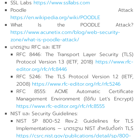
SSL Labs
https://www.ssllabs.com
Poodle Attack
https://en.wikipedia.org/wiki/POODLE
What Is the POODLE Attack?
https://www.acunetix.com/blog/web-security-
zone/what-is-poodle-attack/
มาตรฐาน RFC และ IETF
RFC 8446: The Transport Layer Security (TLS)
Protocol Version 1.3 (IETF, 2018)
https://www.rfc-
editor.org/rfc/rfc8446
RFC 5246: The TLS Protocol Version 1.2 (IETF,
2008)
https://www.rfc-editor.org/rfc/rfc5246
RFC 8555: ACME Automatic Certificate
Management Environment (ใช้กับ Let's Encrypt)
https://www.rfc-editor.org/rfc/rfc8555
NIST และ Security Guidelines:
NIST SP 800-52 Rev.2: Guidelines for TLS
Implementations — มาตรฐาน NIST สำหรับตั้งค่า TLS
https://csrc.nist.gov/publications/detail/sp/800-