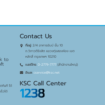
Contact Us
2/4 อาคารชับบ์ ชั้น 10
ที่อยู่:
bps
ถ.วิภาวดีรังสิต แขวงทุ่งสองห้อง เขต
หลักสี่ กรุงเทพฯ 10210
k to
ft
0-2779-7777
(สำนักงานใหญ่)
เบอร์โทร:
cservice@ksc.net
อีเมล:
KSC Call Center
ทันที ได้
1238
ร็วได้