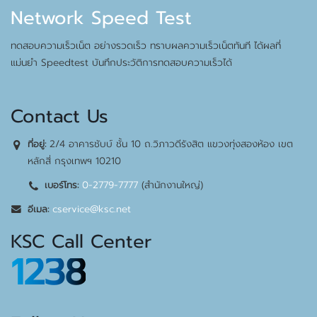
Network Speed Test
ทดสอบความเร็วเน็ต อย่างรวดเร็ว ทราบผลความเร็วเน็ตทันที ได้ผลที่
แม่นยำ Speedtest บันทึกประวัติการทดสอบความเร็วได้
Contact Us
2/4 อาคารชับบ์ ชั้น 10 ถ.วิภาวดีรังสิต แขวงทุ่งสองห้อง เขต
ที่อยู่:
หลักสี่ กรุงเทพฯ 10210
0-2779-7777
(สำนักงานใหญ่)
เบอร์โทร:
cservice@ksc.net
อีเมล:
KSC Call Center
1238