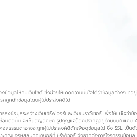
ลให้กับเว็บไซต์ ซึ่งช่วยให้เกิดความมั่นใจได้ว่าข้อมูลต่างๆ ที่อยู่บ
ถถูกดักข้อมูลโดยผู้ไม่ประสงค์ดีได้
ส่งข้อมูลระหว่างเว็บเซิร์ฟเวอร์และเว็บเบราว์เซอร์ เพื่อให้แน่ใจว่าข้อ
่อมต่อนั้น จะเห็นสัญลักษณ์รูปกุญแจล็อกปรากฏอยู่ด้านบนในแถบ Add
ธรรมดาอาจจะถูกผู้ไม่ประสงค์ดีดักเพื่อดูข้อมูลได้ ซึ่ง SSL เป็นตัวท
พราะกุญแจรหัสลับถูกเก็บอยู่ที่เซิร์ฟเวอร์ จึงยากต่อการโจรกรรมข้อมูล