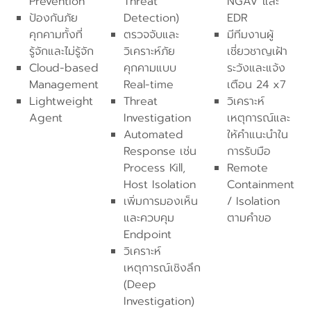
Prevention
Threat
NGAV และ
ป้องกันภัย
Detection)
EDR
คุกคามทั้งที่
ตรวจจับและ
มีทีมงานผู้
รู้จักและไม่รู้จัก
วิเคราะห์ภัย
เชี่ยวชาญเฝ้า
Cloud-based
คุกคามแบบ
ระวังและแจ้ง
Management
Real-time
เตือน 24 x7
Lightweight
Threat
วิเคราะห์
Agent
Investigation
เหตุการณ์และ
Automated
ให้คำแนะนำใน
Response เช่น
การรับมือ
Process Kill,
Remote
Host Isolation
Containment
เพิ่มการมองเห็น
/ Isolation
และควบคุม
ตามคำขอ
Endpoint
วิเคราะห์
เหตุการณ์เชิงลึก
(Deep
Investigation)