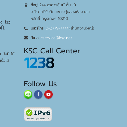
2/4 อาคารชับบ์ ชั้น 10
ที่อยู่:
bps
ถ.วิภาวดีรังสิต แขวงทุ่งสองห้อง เขต
หลักสี่ กรุงเทพฯ 10210
k to
ft
0-2779-7777
(สำนักงานใหญ่)
เบอร์โทร:
cservice@ksc.net
อีเมล:
KSC Call Center
ทันที ได้
1238
ร็วได้
Follow Us