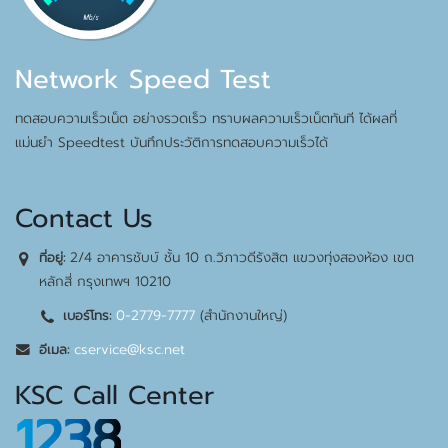
Network Speed Test
ทดสอบความเร็วเน็ต อย่างรวดเร็ว ทราบผลความเร็วเน็ตทันที ได้ผลที่
แม่นยำ Speedtest บันทึกประวัติการทดสอบความเร็วได้
Contact Us
2/4 อาคารชับบ์ ชั้น 10 ถ.วิภาวดีรังสิต แขวงทุ่งสองห้อง เขต
ที่อยู่:
หลักสี่ กรุงเทพฯ 10210
0-2779-7777
(สำนักงานใหญ่)
เบอร์โทร:
cservice@ksc.net
อีเมล:
KSC Call Center
1238