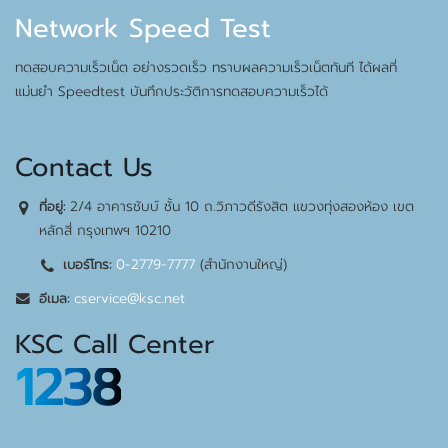
Network Speed Test
ทดสอบความเร็วเน็ต อย่างรวดเร็ว ทราบผลความเร็วเน็ตทันที ได้ผลที่
แม่นยำ Speedtest บันทึกประวัติการทดสอบความเร็วได้
Contact Us
2/4 อาคารชับบ์ ชั้น 10 ถ.วิภาวดีรังสิต แขวงทุ่งสองห้อง เขต
ที่อยู่:
หลักสี่ กรุงเทพฯ 10210
0-2779-7777
(สำนักงานใหญ่)
เบอร์โทร:
cservice@ksc.net
อีเมล:
KSC Call Center
1238