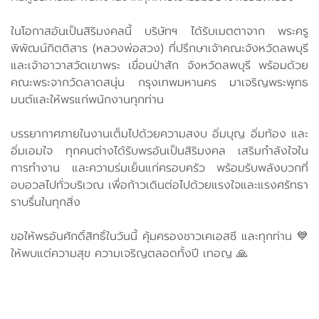
ในโอกาสอันเป็นสิริมงคลนี้ บริษัทฯ ได้รับเมตตาจาก พระครู
พิพัฒน์กิตติสาร (หลวงพ่อสวง) ที่ปรึกษาเจ้าคณะจังหวัดลพบุรี
และเจ้าอาวาสวัดเขาพระ เขื่อนป่าสัก จังหวัดลพบุรี พร้อมด้วย
คณะพระจากวัดลาดสนุ่น กรุงเทพมหานคร มาเจริญพระพุทธ
มนต์และให้พรแก่พนักงานทุกท่าน
บรรยากาศภายในงานเต็มไปด้วยความสงบ อิ่มบุญ อิ่มท้อง และ
อิ่มเอมใจ ทุกคนต่างได้รับพรอันเป็นสิริมงคล เสริมกำลังใจใน
การทำงาน และความร่มเย็นแก่ครอบครัว พร้อมรับพลังบวกที่
อบอวลไปทั่วบริเวณ เพื่อก้าวเดินต่อไปด้วยแรงใจและแรงศรัทธา
ราบรื่นในทุกสิ่ง
ขอให้พรอันศักดิ์สิทธิ์ในวันนี้ คุ้มครองชาวเคเอสซี และทุกท่าน 💙
ให้พบแต่ความสุข ความเจริญตลอดทั้งปี เทอญ 🙏