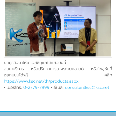
ยกธุรกิจมาให้เคเอสซีดูแลได้แล้ววันนี้
สนใจบริการ หรือปรึกษาการวางระบบคลาวด์ หรือโซลูชันที่
ออกแบบได้ฟรี คลิก
https://www.ksc.net/th/products.aspx
• เบอร์โทร:
0-2779-7999
• อีเมล:
consultantksc@ksc.net