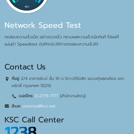
Network Speed Test
ทดสอบความเร็วเน็ต อย่างรวดเร็ว ทราบผลความเร็วเน็ตทันที ได้ผลที่
แม่นยำ Speedtest บันทึกประวัติการทดสอบความเร็วได้
Contact Us
2/4 อาคารชับบ์ ชั้น 10 ถ.วิภาวดีรังสิต แขวงทุ่งสองห้อง เขต
ที่อยู่:
หลักสี่ กรุงเทพฯ 10210
0-2779-7777
(สำนักงานใหญ่)
เบอร์โทร:
cservice@ksc.net
อีเมล:
KSC Call Center
1238