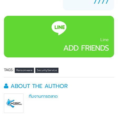
7777
Line
ADD FRIENDS
TAGS:
Ransomware
SecurityService
ABOUT THE AUTHOR
ทีมงานการตลาด