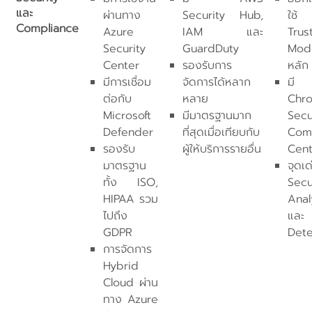
และ
ผ่านทาง
Security Hub,
ใช้
Compliance
Azure
IAM และ
Trus
Security
GuardDuty
Mode
Center
รองรับการ
หลัก
มีการเชื่อม
จัดการได้หลาก
มี
ต่อกับ
หลาย
Chro
Microsoft
มีมาตรฐานมาก
Secu
Defender
ที่สุดเมื่อเทียบกับ
Com
รองรับ
ผู้ให้บริการรายอื่น
Cent
มาตรฐาน
จุดเด
ทั้ง ISO,
Secu
HIPAA รวม
Anal
ไปถึง
และ 
GDPR
Dete
การจัดการ
Hybrid
Cloud ผ่าน
ทาง Azure