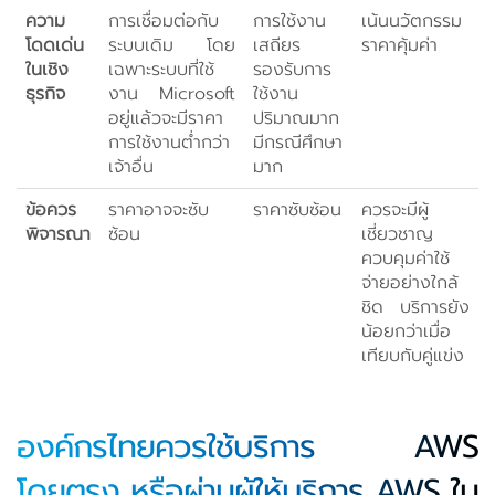
ความ
การเชื่อมต่อกับ
การใช้งาน
เน้นนวัตกรรม
โดดเด่น
ระบบเดิม โดย
เสถียร
ราคาคุ้มค่า
ในเชิง
เฉพาะระบบที่ใช้
รองรับการ
ธุรกิจ
งาน Microsoft
ใช้งาน
อยู่แล้วจะมีราคา
ปริมาณมาก
การใช้งานต่ำกว่า
มีกรณีศึกษา
เจ้าอื่น
มาก
ข้อควร
ราคาอาจจะซับ
ราคาซับซ้อน
ควรจะมีผู้
พิจารณา
ซ้อน
เชี่ยวชาญ
ควบคุมค่าใช้
จ่ายอย่างใกล้
ชิด บริการยัง
น้อยกว่าเมื่อ
เทียบกับคู่แข่ง
องค์กรไทยควรใช้บริการ AWS
โดยตรง หรือผ่านผู้ให้บริการ AWS ใน