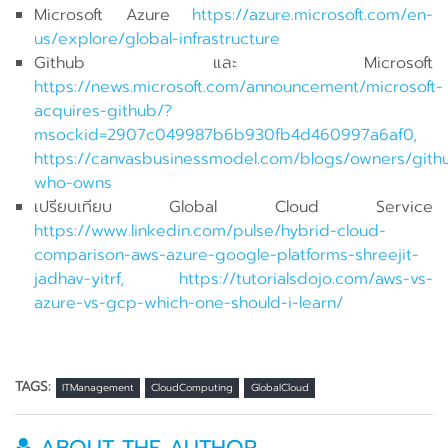
Microsoft Azure
https://azure.microsoft.com/en-
us/explore/global-infrastructure
Github และ Microsoft
https://news.microsoft.com/announcement/microsoft-
acquires-github/?
msockid=2907c049987b6b930fb4d460997a6af0,
https://canvasbusinessmodel.com/blogs/owners/gith
who-owns
เปรียบเทียบ Global Cloud Service
https://www.linkedin.com/pulse/hybrid-cloud-
comparison-aws-azure-google-platforms-shreejit-
jadhav-yitrf, https://tutorialsdojo.com/aws-vs-
azure-vs-gcp-which-one-should-i-learn/
TAGS:
ITManagement
CloudComputing
GlobalCloud