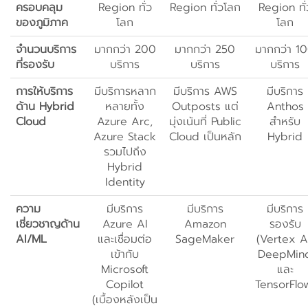
ครอบคลุม
Region ทั่ว
Region ทั่วโลก
Region ทั่
ของภูมิภาค
โลก
โลก
จำนวนบริการ
มากกว่า 200
มากกว่า 250
มากกว่า 1
ที่รองรับ
บริการ
บริการ
บริการ
การให้บริการ
มีบริการหลาก
มีบริการ AWS
มีบริการ
ด้าน Hybrid
หลายทั้ง
Outposts แต่
Anthos
Cloud
Azure Arc,
มุ่งเน้นที่ Public
สำหรับ
Azure Stack
Cloud เป็นหลัก
Hybrid
รวมไปถึง
Hybrid
Identity
ความ
มีบริการ
มีบริการ
มีบริการ
เชี่ยวชาญด้าน
Azure AI
Amazon
รองรับ
AI/ML
และเชื่อมต่อ
SageMaker
(Vertex A
เข้ากับ
DeepMin
Microsoft
และ
Copilot
TensorFlo
(เบื้องหลังเป็น