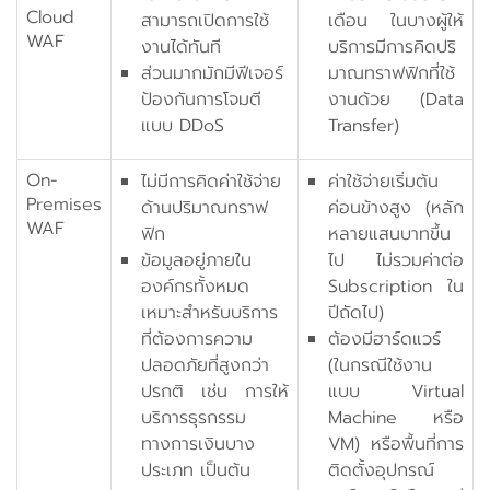
Cloud
สามารถเปิดการใช้
เดือน ในบางผู้ให้
WAF
งานได้ทันที
บริการมีการคิดปริ
ส่วนมากมักมีฟีเจอร์
มาณทราฟฟิกที่ใช้
ป้องกันการโจมตี
งานด้วย (Data
แบบ DDoS
Transfer)
On-
ไม่มีการคิดค่าใช้จ่าย
ค่าใช้จ่ายเริ่มต้น
Premises
ด้านปริมาณทราฟ
ค่อนข้างสูง (หลัก
WAF
ฟิก
หลายแสนบาทขึ้น
ข้อมูลอยู่ภายใน
ไป ไม่รวมค่าต่อ
องค์กรทั้งหมด
Subscription ใน
เหมาะสำหรับบริการ
ปีถัดไป)
ที่ต้องการความ
ต้องมีฮาร์ดแวร์
ปลอดภัยที่สูงกว่า
(ในกรณีใช้งาน
ปรกติ เช่น การให้
แบบ Virtual
บริการธุรกรรม
Machine หรือ
ทางการเงินบาง
VM) หรือพื้นที่การ
ประเภท เป็นต้น
ติดตั้งอุปกรณ์