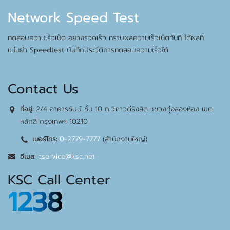
Network Speed Test
ทดสอบความเร็วเน็ต อย่างรวดเร็ว ทราบผลความเร็วเน็ตทันที ได้ผลที่
แม่นยำ Speedtest บันทึกประวัติการทดสอบความเร็วได้
Contact Us
2/4 อาคารชับบ์ ชั้น 10 ถ.วิภาวดีรังสิต แขวงทุ่งสองห้อง เขต
ที่อยู่:
หลักสี่ กรุงเทพฯ 10210
0-2779-7777
(สำนักงานใหญ่)
เบอร์โทร:
cservice@ksc.net
อีเมล:
KSC Call Center
1238