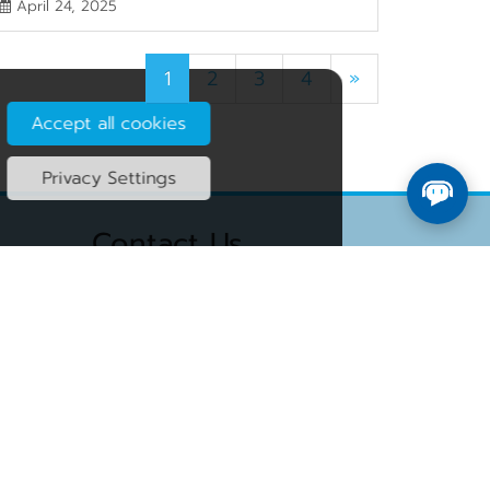
April 24, 2025
1
2
3
4
»
Accept all cookies
Privacy Settings
Contact Us
2/4 Chubb Tower 10th
Address:
bps
Floor, Vibhavadee-Rangsit Road,
Thungsonghong, Laksi, Bangkok
k to
10210
ft
0-2779-7777
(Head
Telephone:
Office)
cservice@ksc.net
Email:
te