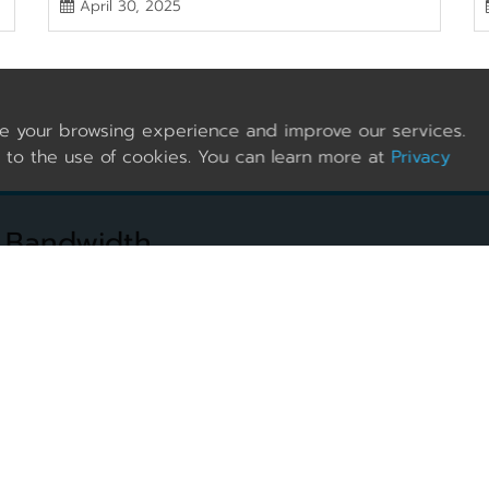
April 30, 2025
e your browsing experience and improve our services.
 to the use of cookies. You can learn more at
Privacy
 Bandwidth
.5 Gbps
23 Gbps
10 G
ernational
Domestic
Direct Lin
Microso
Network Speed Test
Test your internet speed rapidly. Get immedia