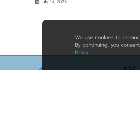
July 14, 2025
We use cookies to enhanc
By continuing, you consent
Policy
KSC
15
Int
KSC is a credible
Thai cloud server
provider.