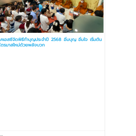
เคเอสซีจัดพิธีทำบุญประจำปี 2568 อิ่มบุญ อิ่มใจ เริ่มต้น
ไตรมาสใหม่ด้วยพลังบวก