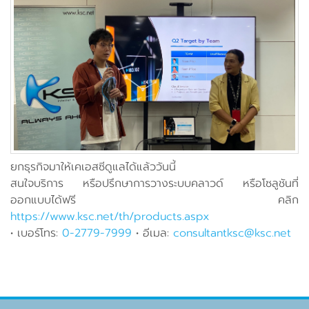
ยกธุรกิจมาให้เคเอสซีดูแลได้แล้ววันนี้
สนใจบริการ หรือปรึกษาการวางระบบคลาวด์ หรือโซลูชันที่
ออกแบบได้ฟรี คลิก
https://www.ksc.net/th/products.aspx
• เบอร์โทร:
0-2779-7999
• อีเมล:
consultantksc@ksc.net