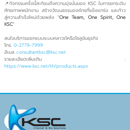
📌กิจกรรมครั้งนี้สะท้อนถึงความมุ่งมั่นของ KSC ในการยกระดับ
ศักยภาพพนักงาน สร้างวัฒนธรรมองค์กรที่แข็งแกร่ง และก้าว
สู่ความสำเร็จใหม่ด้วยพลัง “
One Team, One Spirit, One
KSC
”
สนใจบริการออกแบบระบบคลาวด์หรือโซลูชันธุรกิจ
โทร.
0‑2779‑7999
อีเมล
consultantksc@ksc.net
รายละเอียดเพิ่มเติม :
https://www.ksc.net/th/products.aspx