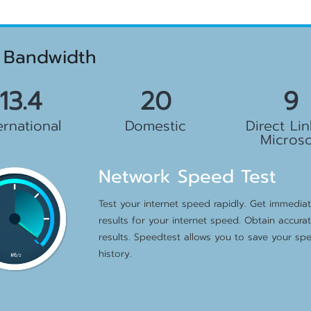
 Bandwidth
.5 Gbps
23 Gbps
10 G
ernational
Domestic
Direct Lin
Microso
Network Speed Test
Test your internet speed rapidly. Get immedia
results for your internet speed. Obtain accura
results. Speedtest allows you to save your sp
history.