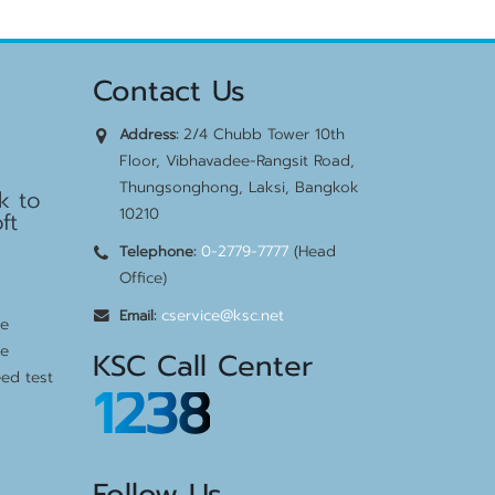
Contact Us
2/4 Chubb Tower 10th
Address:
bps
Floor, Vibhavadee-Rangsit Road,
Thungsonghong, Laksi, Bangkok
k to
10210
ft
0-2779-7777
(Head
Telephone:
Office)
cservice@ksc.net
Email:
te
te
KSC Call Center
eed test
1238
Follow Us