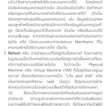
แล้วว่าไม่สามารถย้ายไปใช้งานระบบคลาวด์ได้ โดยมักจะมี
ปัจจัยสนับสนุนหลายอย่างเช่น มีระเบียบข้อบังคับ ข้อกำหนด
หรือกฎหมายที่ไม่สามารถย้ายไปใช้งานบนคลาวด์ได้ (จำเป็น
ต้องอยู่ภายในศูนย์ข้อมูลของตนเอง) เช่น ข้อมูลส่วนบุคคล
ของลูกค้าหรือพนักงานต้องมีการปกป้องข้อมูลในมาตรฐานที่
สูง ต้องเก็บข้อมูลเอาไว้ในประเทศ เป็นต้น หรือเป็นระบบที่มี
ความเสี่ยงสูง หากเกิดปัญหาจะกระทบต่อการดำเนินการทาง
ธุรกิจ หรือ เป็นระบบเฉพาะทางเช่นระบบ Mainframe ที่ไม่
สามารถย้ายไปใช้งานคลาวด์ได้ เป็นต้น
Rehost
หรือ การย้ายระบบที่มีอยู่เดิมขึ้นคลาวด์ โดยการย้าย
ในรูปแบบนี้จะเป็นการย้ายระบบเดิมที่มีอยู่ภายในขึ้นคลาวด์โดย
เป็นการย้ายระบบเซิร์ฟเวอร์เดิม ไม่ว่าจะเป็น Physical
Machine หรือ Virtual Machine (VM) ที่มีอยู่เดิมมาอยู่บน
คลาวด์ ซึ่งเราเรียกกระบวนการนี้ว่า “Life and shift” หรือ
เป็นการประยุกต์ใช้งาน IaaS นั่นเอง ซึ่งรูปแบบการย้าย
ลักษณะดังกล่าวนั้นจะมีความเสี่ยงต่ำที่สุดในการใช้งานคลา
วด์ ซึ่งจะเป็นการลดงานของไอทีลงในส่วนของการดูแล
ฮาร์ดแวร์ (ตามรูปแบบของการแบ่งหน้าที่ความรับผิดชอบ
ระหว่างผู้ใช้บริการและผู้ให้บริการคลาวด์) ซึ่งโดยมากแล้วผู้ให้