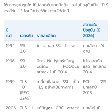
ใช้มาตรฐานชุดใหม่ที่ปลอดภัยมากยิ่งขึ้น จนในปัจจุบันเป็น TLS
เวอร์ชัน 1.3 โดยไล่ประวัติคร่าวๆ ได้ดังนี้
สถานะใน
ปี
ปัจจุบัน (ปี
ค.ศ.
เวอร์ชัน
รายละเอียด
2026)
1994
SSL
โปรโตคอล SSL ตัวแรก
ยกเลิกการใช้
2.0
งาน
1996
SSL
มีการปรับปรุงครั้งใหญ่
ไม่ปลอดภัย
3.0
แต่โดน POODLE
แล้ว ยกเลิกปี
attack ในปี 2014
2014
1999
TLS
เปลี่ยนชื่อจาก SSL เป็น
PCI DSS
1.0
TLS อย่างเป็นทางการ
ยกเลิกปี
(RFC
2018
2246)
2006
TLS 1.1
แก้ปัญหา CBC attack
ยกเลิกในปี