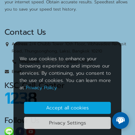
your internet speed. Obtain accurate results. Speedtest allows
you to save your speed test history.
Contact Us
2/4 Chubb Tower 10th Floor, Vibhavadee-Rangsit
Address:
Road, Thungsonghong, Laksi, Bangkok 10210
We use cookies to enhance your
0-2779-7777
(Head Office)
Telephone:
browsing experience and improve our
cservice@ksc.net
Email:
services. By continuing, you consent to
the use of cookies. You can learn more
KSC Call Center
at
Privacy Policy
1238
Accept all cookies
Follow Us
Privacy Settings