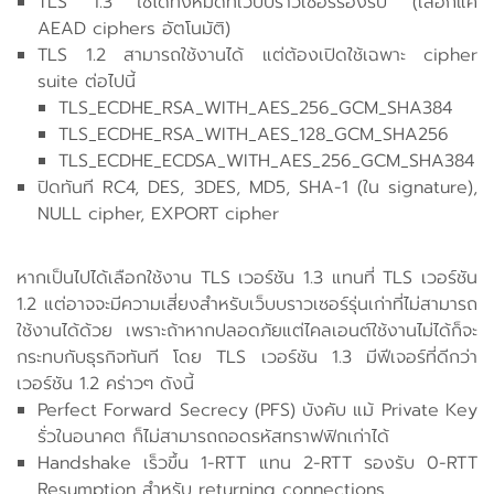
TLS 1.3 ใช้ได้ทั้งหมดที่เว็บบราวเซอร์รองรับ (เลือกแค่
AEAD ciphers อัตโนมัติ)
TLS 1.2 สามารถใช้งานได้ แต่ต้องเปิดใช้เฉพาะ cipher
suite ต่อไปนี้
TLS_ECDHE_RSA_WITH_AES_256_GCM_SHA384
TLS_ECDHE_RSA_WITH_AES_128_GCM_SHA256
TLS_ECDHE_ECDSA_WITH_AES_256_GCM_SHA384
ปิดทันที RC4, DES, 3DES, MD5, SHA-1 (ใน signature),
NULL cipher, EXPORT cipher
หากเป็นไปได้เลือกใช้งาน TLS เวอร์ชัน 1.3 แทนที่ TLS เวอร์ชัน
1.2 แต่อาจจะมีความเสี่ยงสำหรับเว็บบราวเซอร์รุ่นเก่าที่ไม่สามารถ
ใช้งานได้ด้วย เพราะถ้าหากปลอดภัยแต่ไคลเอนต์ใช้งานไม่ได้ก็จะ
กระทบกับธุรกิจทันที โดย TLS เวอร์ชัน 1.3 มีฟีเจอร์ที่ดีกว่า
เวอร์ชัน 1.2 คร่าวๆ ดังนี้
Perfect Forward Secrecy (PFS) บังคับ แม้ Private Key
รั่วในอนาคต ก็ไม่สามารถถอดรหัสทราฟฟิกเก่าได้
Handshake เร็วขึ้น 1-RTT แทน 2-RTT รองรับ 0-RTT
Resumption สำหรับ returning connections