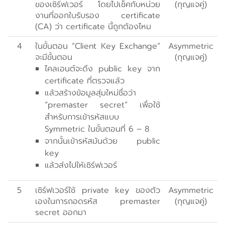
ของเซิร์ฟเวอร์ โดยไปเช็คกับหน่วย
(กุญแจคู่)
งานที่ออกใบรับรอง certificate
(CA) ว่า certificate นี้ถูกต้องไหม
4
ในขั้นตอน “Client Key Exchange”
Asymmetric
จะมีขั้นตอน
(กุญแจคู่)
ไคลเอนต์จะดึง public key จาก
certificate ที่ตรวจแล้ว
แล้วสร้างข้อมูลสุ่มใหม่ชื่อว่า
“premaster secret” เพื่อใช้
สำหรับการเข้ารหัสแบบ
Symmetric ในขั้นตอนที่ 6 – 8
จากนั้นเข้ารหัสมันด้วย public
key
แล้วส่งไปให้เซิร์ฟเวอร์
5
เซิร์ฟเวอร์ใช้ private key ของตัว
Asymmetric
เองในการถอดรหัส premaster
(กุญแจคู่)
secret ออกมา