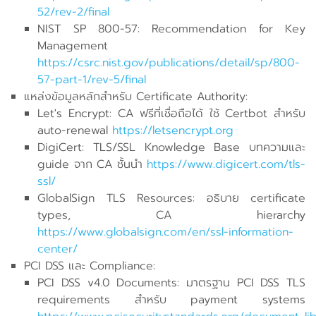
52/rev-2/final
NIST SP 800-57: Recommendation for Key
Management
https://csrc.nist.gov/publications/detail/sp/800-
57-part-1/rev-5/final
แหล่งข้อมูลหลักสำหรับ Certificate Authority:
Let's Encrypt: CA ฟรีที่เชื่อถือได้ ใช้ Certbot สำหรับ
auto-renewal
https://letsencrypt.org
DigiCert: TLS/SSL Knowledge Base บทความและ
guide จาก CA ชั้นนำ
https://www.digicert.com/tls-
ssl/
GlobalSign TLS Resources: อธิบาย certificate
types, CA hierarchy
https://www.globalsign.com/en/ssl-information-
center/
PCI DSS และ Compliance:
PCI DSS v4.0 Documents: มาตรฐาน PCI DSS TLS
requirements สำหรับ payment systems