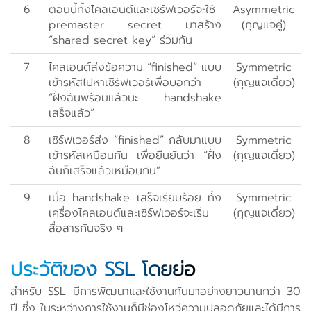
6
ตอนนี้ทั้งไคลเอนต์และเซิร์ฟเวอร์จะใช้
Asymmetric
premaster secret มาสร้าง
(กุญแจคู่)
“shared secret key” ร่วมกัน
7
ไคลเอนต์ส่งข้อความ “finished” แบบ
Symmetric
เข้ารหัสไปหาเซิร์ฟเวอร์เพื่อบอกว่า
(กุญแจเดี่ยว)
“ฝั่งฉันพร้อมแล้วนะ handshake
เสร็จแล้ว”
8
เซิร์ฟเวอร์ส่ง “finished” กลับมาแบบ
Symmetric
เข้ารหัสเหมือนกัน เพื่อยืนยันว่า “ฝั่ง
(กุญแจเดี่ยว)
ฉันก็เสร็จแล้วเหมือนกัน”
9
เมื่อ handshake เสร็จเรียบร้อย ทั้ง
Symmetric
เครื่องไคลเอนต์และเซิร์ฟเวอร์จะเริ่ม
(กุญแจเดี่ยว)
สื่อสารกันจริง ๆ
ประวัติของ SSL โดยย่อ
สำหรับ SSL มีการพัฒนาและใช้งานกันมาอย่างยาวนานกว่า 30
ปี ซึ่ง ในระหว่างการใช้งานก็มีช่องโหว่ความปลอดภัยและได้มีการ