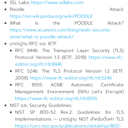
SSL Labs
https://www.ssllabs.com
Poodle Attack
https://en.wikipedia.org/wiki/POODLE
What Is the POODLE Attack?
https://www.acunetix.com/blog/web-security-
zone/what-is-poodle-attack/
มาตรฐาน RFC และ IETF
RFC 8446: The Transport Layer Security (TLS)
Protocol Version 1.3 (IETF, 2018)
https://www.rfc-
editor.org/rfc/rfc8446
RFC 5246: The TLS Protocol Version 1.2 (IETF,
2008)
https://www.rfc-editor.org/rfc/rfc5246
RFC 8555: ACME Automatic Certificate
Management Environment (ใช้กับ Let's Encrypt)
https://www.rfc-editor.org/rfc/rfc8555
NIST และ Security Guidelines:
NIST SP 800-52 Rev.2: Guidelines for TLS
Implementations — มาตรฐาน NIST สำหรับตั้งค่า TLS
https://csrc.nist.gov/publications/detail/sp/800-