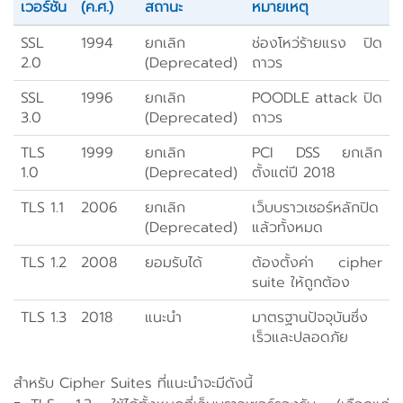
เวอร์ชัน
(ค.ศ.)
สถานะ
หมายเหตุ
SSL
1994
ยกเลิก
ช่องโหว่ร้ายแรง ปิด
2.0
(Deprecated)
ถาวร
SSL
1996
ยกเลิก
POODLE attack ปิด
3.0
(Deprecated)
ถาวร
TLS
1999
ยกเลิก
PCI DSS ยกเลิก
1.0
(Deprecated)
ตั้งแต่ปี 2018
TLS 1.1
2006
ยกเลิก
เว็บบราวเซอร์หลักปิด
(Deprecated)
แล้วทั้งหมด
TLS 1.2
2008
ยอมรับได้
ต้องตั้งค่า cipher
suite ให้ถูกต้อง
TLS 1.3
2018
แนะนำ
มาตรฐานปัจจุบันซึ่ง
เร็วและปลอดภัย
สำหรับ Cipher Suites ที่แนะนำจะมีดังนี้